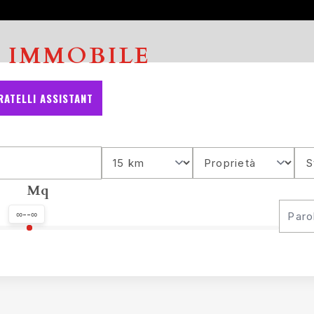
 IMMOBILE
ATELLI ASSISTANT
Mq
∞--∞